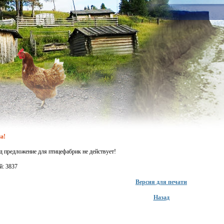
а!
д предложение для птицефабрик не действует!
й: 3837
Версия для печати
Назад