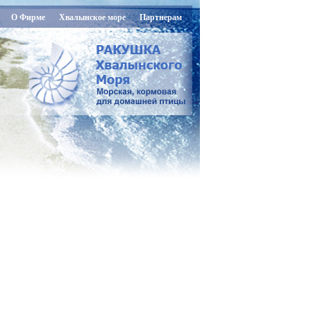
О Фирме
Хвалынское море
Партнерам